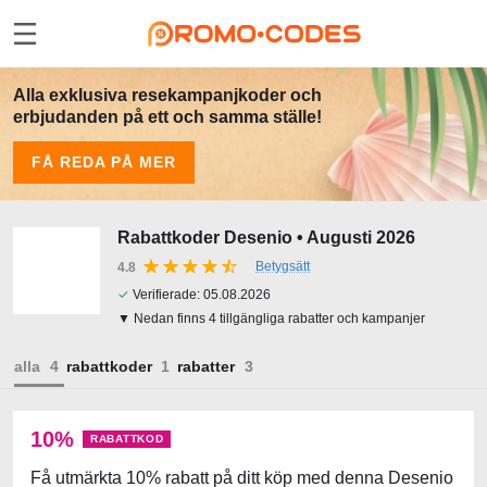
Alla exklusiva resekampanjkoder och
erbjudanden på ett och samma ställe!
FÅ REDA PÅ MER
Rabattkoder Desenio • Augusti 2026
Betygsätt
4.8
✓
Verifierade:
05.08.2026
▼ Nedan finns 4 tillgängliga rabatter och kampanjer
alla
rabattkoder
rabatter
10%
RABATTKOD
Få utmärkta 10% rabatt på ditt köp med denna Desenio