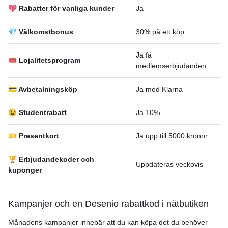
💖 Rabatter för vanliga kunder
Ja
💎 Välkomstbonus
30% på ett köp
Ja få
🎟 Lojalitetsprogram
medlemserbjudanden
💳 Avbetalningsköp
Ja med Klarna
😉 Studentrabatt
Ja 10%
🎫 Presentkort
Ja upp till 5000 kronor
🏆 Erbjudandekoder och
Uppdateras veckovis
kuponger
Kampanjer och en Desenio rabattkod i nätbutiken
Månadens kampanjer innebär att du kan köpa det du behöver