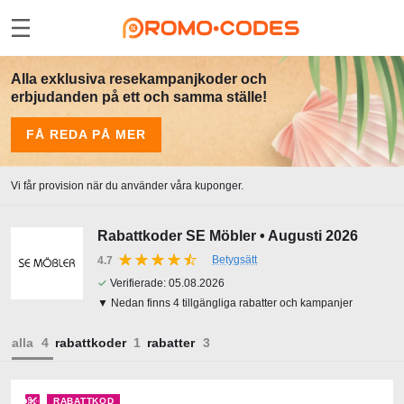
Alla exklusiva resekampanjkoder och
erbjudanden på ett och samma ställe!
FÅ REDA PÅ MER
Vi får provision när du använder våra kuponger.
Rabattkoder SE Möbler • Augusti 2026
Betygsätt
4.7
✓
Verifierade:
05.08.2026
▼ Nedan finns 4 tillgängliga rabatter och kampanjer
alla
rabattkoder
rabatter
RABATTKOD