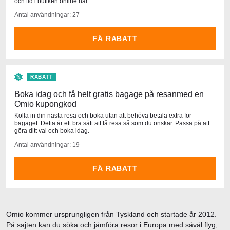
och tid i butiken online här.
Antal användningar: 27
FÅ RABATT
RABATT
Boka idag och få helt gratis bagage på resanmed en
Omio kupongkod
Kolla in din nästa resa och boka utan att behöva betala extra för
bagaget. Detta är ett bra sätt att få resa så som du önskar. Passa på att
göra ditt val och boka idag.
Antal användningar: 19
FÅ RABATT
Omio kommer ursprungligen från Tyskland och startade år 2012.
På sajten kan du söka och jämföra resor i Europa med såväl flyg,