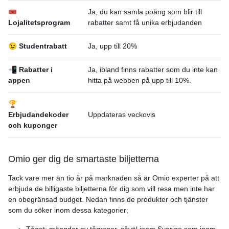
🎟
Ja, du kan samla poäng som blir till
Lojalitetsprogram
rabatter samt få unika erbjudanden
😉 Studentrabatt
Ja, upp till 20%
📲 Rabatter i
Ja, ibland finns rabatter som du inte kan
appen
hitta på webben på upp till 10%.
🏆
Erbjudandekoder
Uppdateras veckovis
och kuponger
Omio ger dig de smartaste biljetterna
Tack vare mer än tio år på marknaden så är Omio experter på att
erbjuda de billigaste biljetterna för dig som vill resa men inte har
en obegränsad budget. Nedan finns de produkter och tjänster
som du söker inom dessa kategorier;
Tåget: mängder av tågresor, såväl inom Sverige som inom