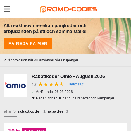
Alla exklusiva resekampanjkoder och
erbjudanden på ett och samma ställe!
FÅ REDA PÅ MER
Vi får provision när du använder våra kuponger.
Rabattkoder Omio • Augusti 2026
Betygsätt
4.7
✓
Verifierade:
06.08.2026
▼ Nedan finns 5 tillgängliga rabatter och kampanjer
alla
rabattkoder
rabatter
10%
RABATTKOD