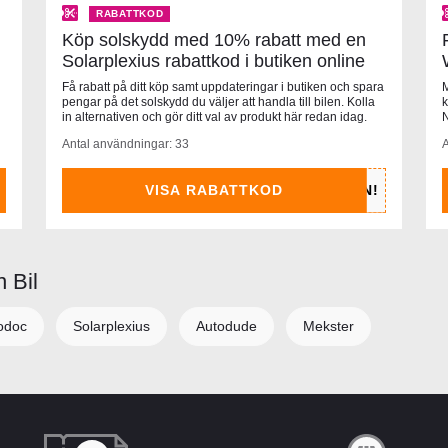
RABATTKOD
Köp solskydd med 10% rabatt med en
Solarplexius rabattkod i butiken online
Få rabatt på ditt köp samt uppdateringar i butiken och spara
M
pengar på det solskydd du väljer att handla till bilen. Kolla
k
in alternativen och gör ditt val av produkt här redan idag.
N
Antal användningar: 33
A
VISA RABATTKOD
n Bil
odoc
Solarplexius
Autodude
Mekster