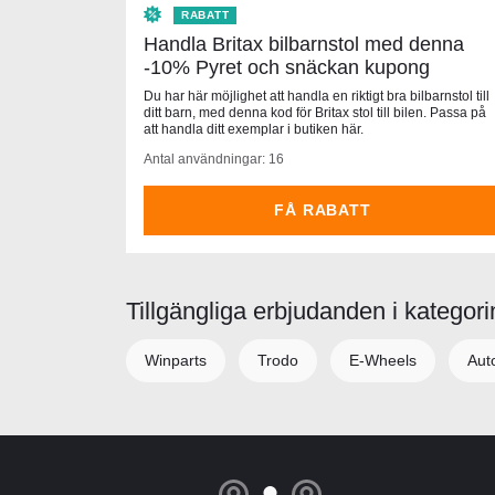
RABATT
Handla Britax bilbarnstol med denna
-10% Pyret och snäckan kupong
Du har här möjlighet att handla en riktigt bra bilbarnstol till
ditt barn, med denna kod för Britax stol till bilen. Passa på
att handla ditt exemplar i butiken här.
Antal användningar: 16
FÅ RABATT
Tillgängliga erbjudanden i kategori
Winparts
Trodo
E-Wheels
Aut