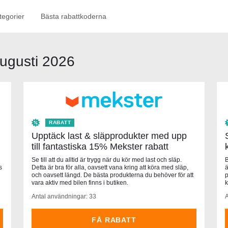
tegorier
Bästa rabattkoderna
Augusti 2026
RABATT
Upptäck last & släpprodukter med upp
till fantastiska 15% Mekster rabatt
Se till att du alltid är trygg när du kör med last och släp.
B
s
Detta är bra för alla, oavsett vana kring att köra med släp,
ä
och oavsett längd. De bästa produkterna du behöver för att
p
vara aktiv med bilen finns i butiken.
k
Antal användningar: 33
A
FÅ RABATT