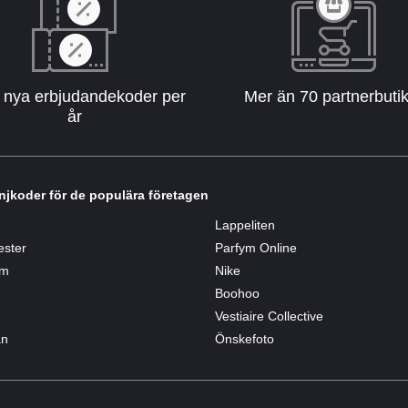
 nya erbjudandekoder per
Mer än 70 partnerbuti
år
jkoder för de populära företagen
Lappeliten
tester
Parfym Online
um
Nike
Boohoo
Vestiaire Collective
an
Önskefoto