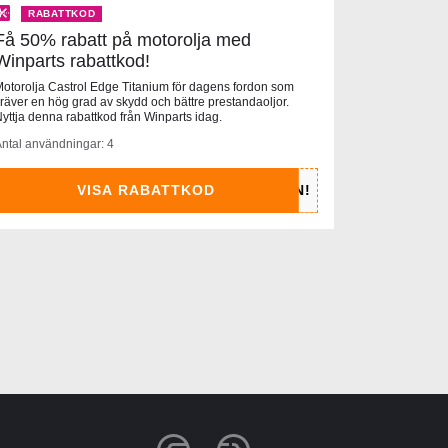
RABATTKOD
Få 50% rabatt på motorolja med
Winparts rabattkod!
otorolja Castrol Edge Titanium för dagens fordon som
räver en hög grad av skydd och bättre prestandaoljor.
yttja denna rabattkod från Winparts idag.
ntal användningar: 4
VISA RABATTKOD