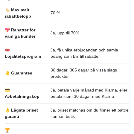
🏷️ Maximalt
70 %
rabattbelopp
💖 Rabatter för
Ja, upp till 70%
vanliga kunder
🎟
Ja, få unika erbjudanden och samla
Lojalitetsprogram
poäng som blir till rabatter
30 dagar, 365 dagar på vissa slags
🤚 Guarantee
produkter
💳
Ja, betala varje månad med Klarna, eller
Avbetalningsköp
betala inom 30 dagar med Klarna
👌 Lägsta priset
Ja, priset matchas om du finner ett bättre
garanti
i annan butik
🏆