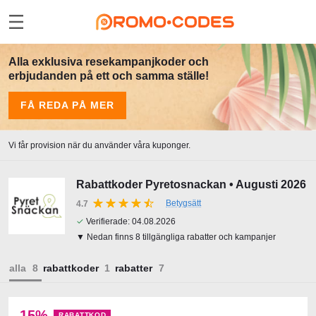
Alla exklusiva resekampanjkoder och
erbjudanden på ett och samma ställe!
FÅ REDA PÅ MER
Vi får provision när du använder våra kuponger.
Rabattkoder Pyretosnackan • Augusti 2026
Betygsätt
4.7
✓
Verifierade:
04.08.2026
▼ Nedan finns 8 tillgängliga rabatter och kampanjer
alla
rabattkoder
rabatter
15%
RABATTKOD