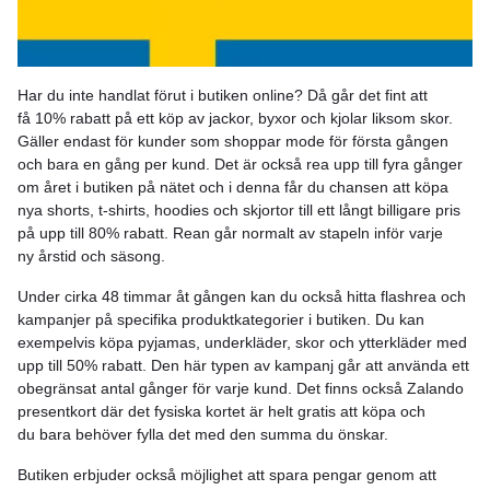
Har du inte handlat förut i butiken online? Då går det fint att
få 10% rabatt på ett köp av jackor, byxor och kjolar liksom skor.
Gäller endast för kunder som shoppar mode för första gången
och bara en gång per kund. Det är också rea upp till fyra gånger
om året i butiken på nätet och i denna får du chansen att köpa
nya shorts, t-shirts, hoodies och skjortor till ett långt billigare pris
på upp till 80% rabatt. Rean går normalt av stapeln inför varje
ny årstid och säsong.
Under cirka 48 timmar åt gången kan du också hitta flashrea och
kampanjer på specifika produktkategorier i butiken. Du kan
exempelvis köpa pyjamas, underkläder, skor och ytterkläder med
upp till 50% rabatt. Den här typen av kampanj går att använda ett
obegränsat antal gånger för varje kund. Det finns också Zalando
presentkort där det fysiska kortet är helt gratis att köpa och
du bara behöver fylla det med den summa du önskar.
Butiken erbjuder också möjlighet att spara pengar genom att