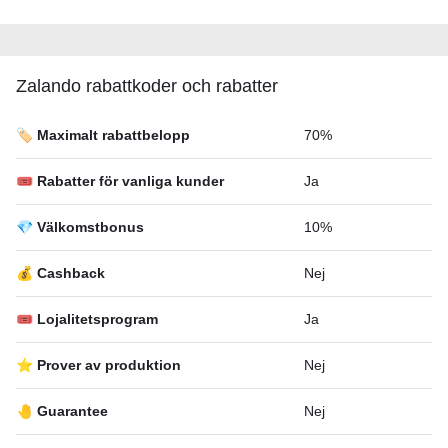
Zalando rabattkoder och rabatter
🏷️ Maximalt rabattbelopp
70%
🎟 Rabatter för vanliga kunder
Ja
💎 Välkomstbonus
10%
💰 Cashback
Nej
🎟 Lojalitetsprogram
Ja
⭐ Prover av produktion
Nej
🤚 Guarantee
Nej