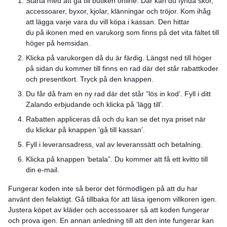
Starta med att gå till butiken online. Där kan du fynda skor,
accessoarer, byxor, kjolar, klänningar och tröjor. Kom ihåg
att lägga varje vara du vill köpa i kassan. Den hittar
du på ikonen med en varukorg som finns på det vita fältet till
höger på hemsidan.
Klicka på varukorgen då du är färdig. Längst ned till höger
på sidan du kommer till finns en rad där det står rabattkoder
och presentkort. Tryck på den knappen.
Du får då fram en ny rad där det står ”lös in kod’. Fyll i ditt
Zalando erbjudande och klicka på ’lägg till’.
Rabatten appliceras då och du kan se det nya priset när
du klickar på knappen ’gå till kassan’.
Fyll i leveransadress, val av leveranssätt och betalning.
Klicka på knappen ’betala”. Du kommer att få ett kvitto till
din e-mail.
Fungerar koden inte så beror det förmodligen på att du har
använt den felaktigt. Gå tillbaka för att läsa igenom villkoren igen.
Justera köpet av kläder och accessoarer så att koden fungerar
och prova igen. En annan anledning till att den inte fungerar kan