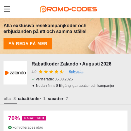
Alla exklusiva resekampanjkoder och
erbjudanden på ett och samma ställe!
FÅ REDA PÅ MER
Rabattkoder Zalando • Augusti 2026
Betygsätt
4.9
✓
Verifierade:
05.08.2026
▼ Nedan finns 8 tillgängliga rabatter och kampanjer
alla
rabattkoder
rabatter
70%
RABATTKOD
kontrollerades idag