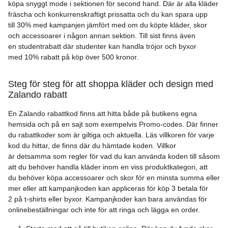
köpa snyggt mode i sektionen för second hand. Där är alla kläder
fräscha och konkurrenskraftigt prissatta och du kan spara upp
till 30% med kampanjen jämfört med om du köpte kläder, skor
och accessoarer i någon annan sektion. Till sist finns även
en studentrabatt där studenter kan handla tröjor och byxor
med 10% rabatt på köp över 500 kronor.
Steg för steg för att shoppa kläder och design med
Zalando rabatt
En Zalando rabattkod finns att hitta både på butikens egna
hemsida och på en sajt som exempelvis Promo-codes. Där finner
du rabattkoder som är giltiga och aktuella. Läs villkoren för varje
kod du hittar, de finns där du hämtade koden. Villkor
är detsamma som regler för vad du kan använda koden till såsom
att du behöver handla kläder inom en viss produktkategori, att
du behöver köpa accessoarer och skor för en minsta summa eller
mer eller att kampanjkoden kan appliceras för köp 3 betala för
2 på t-shirts eller byxor. Kampanjkoder kan bara användas för
onlinebeställningar och inte för att ringa och lägga en order.