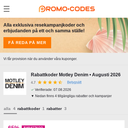
Alla exklusiva resekampanjkoder och
erbjudanden på ett och samma ställe!
FÅ REDA PÅ MER
Vi får provision när du använder våra kuponger.
Rabattkoder Motley Denim • Augusti 2026
Betygsätt
4.7
✓
Verifierade:
07.08.2026
▼ Nedan finns 4 tillgängliga rabatter och kampanjer
alla
rabattkoder
rabatter
65%
RABATTKOD