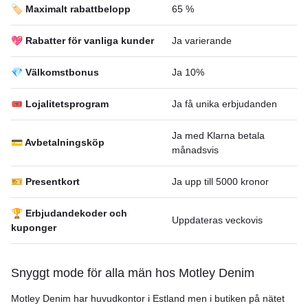
🏷️ Maximalt rabattbelopp
65 %
💖 Rabatter för vanliga kunder
Ja varierande
💎 Välkomstbonus
Ja 10%
🎟 Lojalitetsprogram
Ja få unika erbjudanden
Ja med Klarna betala
💳 Avbetalningsköp
månadsvis
🎫 Presentkort
Ja upp till 5000 kronor
🏆 Erbjudandekoder och
Uppdateras veckovis
kuponger
Snyggt mode för alla män hos Motley Denim
Motley Denim har huvudkontor i Estland men i butiken på nätet