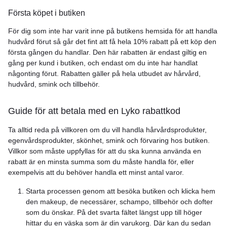
Första köpet i butiken
För dig som inte har varit inne på butikens hemsida för att handla
hudvård förut så går det fint att få hela 10% rabatt på ett köp den
första gången du handlar. Den här rabatten är endast giltig en
gång per kund i butiken, och endast om du inte har handlat
någonting förut. Rabatten gäller på hela utbudet av hårvård,
hudvård, smink och tillbehör.
Guide för att betala med en Lyko rabattkod
Ta alltid reda på villkoren om du vill handla hårvårdsprodukter,
egenvårdsprodukter, skönhet, smink och förvaring hos butiken.
Villkor som måste uppfyllas för att du ska kunna använda en
rabatt är en minsta summa som du måste handla för, eller
exempelvis att du behöver handla ett minst antal varor.
Starta processen genom att besöka butiken och klicka hem
den makeup, de necessärer, schampo, tillbehör och dofter
som du önskar. På det svarta fältet längst upp till höger
hittar du en väska som är din varukorg. Där kan du sedan