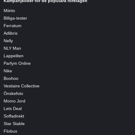
Kampanjkoder för de populära företagen
Miinto
Billiga-tester
Ferratum
Adlibris
Nelly
NLY Man
Lappeliten
Parfym Online
Nike
Boohoo
Vestiaire Collective
Önskefoto
Momo Jord
Lets Deal
Soffadirekt
Star Stable
Flixbus