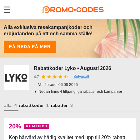
Alla exklusiva resekampanjkoder och
erbjudanden på ett och samma ställe!
FÅ REDA PÅ MER
Rabattkoder Lyko • Augusti 2026
Betygsätt
4.7
✓
Verifierade:
06.08.2026
▼ Nedan finns 4 tillgängliga rabatter och kampanjer
alla
rabattkoder
rabatter
20%
RABATTKOD
Köp hårvård av härlig kvalitet med upp till 20% rabatt