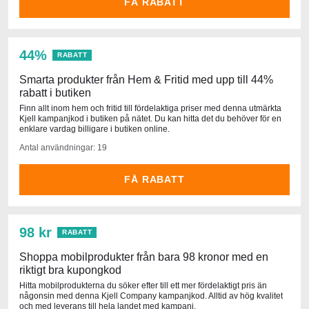
FÅ RABATT
44%
RABATT
Smarta produkter från Hem & Fritid med upp till 44%
rabatt i butiken
Finn allt inom hem och fritid till fördelaktiga priser med denna utmärkta
Kjell kampanjkod i butiken på nätet. Du kan hitta det du behöver för en
enklare vardag billigare i butiken online.
Antal användningar: 19
FÅ RABATT
98 kr
RABATT
Shoppa mobilprodukter från bara 98 kronor med en
riktigt bra kupongkod
Hitta mobilprodukterna du söker efter till ett mer fördelaktigt pris än
någonsin med denna Kjell Company kampanjkod. Alltid av hög kvalitet
och med leverans till hela landet med kampanj.