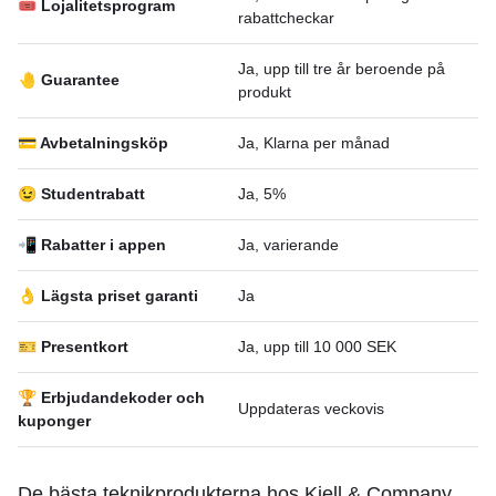
🎟 Lojalitetsprogram
rabattcheckar
Ja, upp till tre år beroende på
🤚 Guarantee
produkt
💳 Avbetalningsköp
Ja, Klarna per månad
😉 Studentrabatt
Ja, 5%
📲 Rabatter i appen
Ja, varierande
👌 Lägsta priset garanti
Ja
🎫 Presentkort
Ja, upp till 10 000 SEK
🏆 Erbjudandekoder och
Uppdateras veckovis
kuponger
De bästa teknikprodukterna hos Kjell & Company